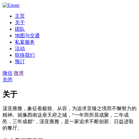
主页
关于
团队
地图与交通
私宴服务
活动
联络我们
预订
微信
微博
关闭
关于
漾亚雍雅，象征着极致、从容，为追求至臻之境而不懈努力的
精神。就像西南这座天府之城，“一年而所居成聚，二年成
邑，三年成都”，漾亚雍雅，是一家追求不断创新、日益进取
的餐厅。