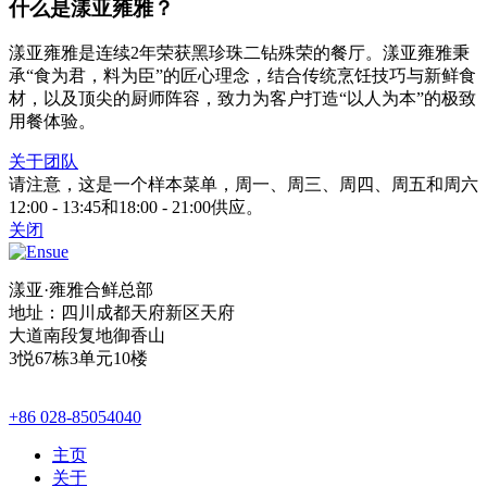
什么是漾亚雍雅？
漾亚雍雅是连续2年荣获黑珍珠二钻殊荣的餐厅。漾亚雍雅秉
承“食为君，料为臣”的匠心理念，结合传统烹饪技巧与新鲜食
材，以及顶尖的厨师阵容，致力为客户打造“以人为本”的极致
用餐体验。
关于团队
请注意，这是一个样本菜单，周一、周三、周四、周五和周六
12:00 - 13:45和18:00 - 21:00供应。
关闭
漾亚·雍雅合鲜总部
地址：四川成都天府新区天府
大道南段复地御香山
3悦67栋3单元10楼
+86 028-85054040
主页
关于